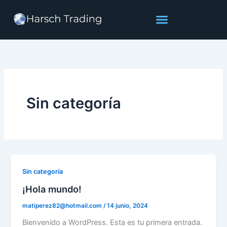
Ir
al
contenido
Sin categoría
Sin categoría
¡Hola mundo!
matiperez82@hotmail.com
/
14 junio, 2024
Bienvenido a WordPress. Esta es tu primera entrada.