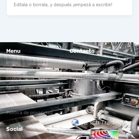
Editala o borrala, y después ¡empezá a escribir!
Menu
Contacto
Inicio
Cecilia +595984923192
Helmut +595984923194
Sobre Nosotros
harschtrading@gmail.com
Gráfica
Embalaje
Seguridad e Higiene
Contacto
Política de privacidad
Social