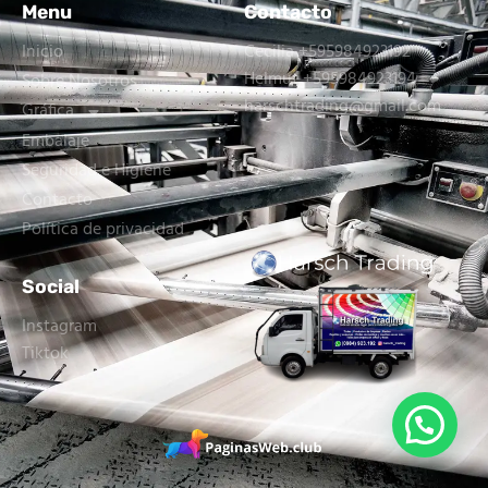
Menu
Contacto
Inicio
Cecilia +595984923192
Helmut +595984923194
Sobre Nosotros
harschtrading@gmail.com
Gráfica
Embalaje
Seguridad e Higiene
Contacto
Política de privacidad
Social
Instagram
Tiktok