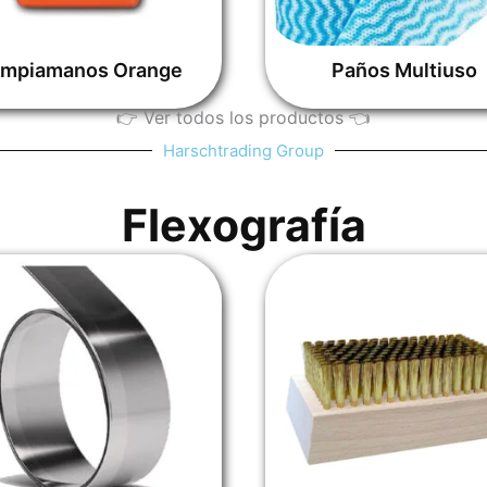
impiamanos Orange
Paños Multiuso
👉​ Ver todos los productos ​👈
Harschtrading Group
Flexografía