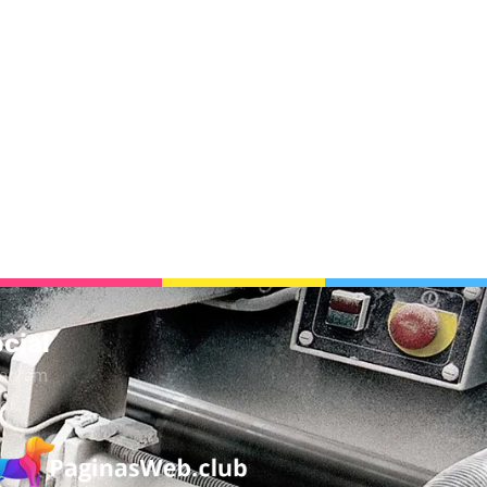
cial
tagram
tok