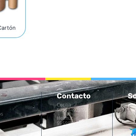
Cartón
Contacto
So
Cecilia
Ins
595984923192
Tik
os
Helmut
595984923194
Info@harschtrading.com