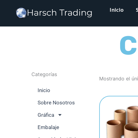
Ir
Inicio
al
contenido
C
Categorías
Mostrando el ún
Inicio
Sobre Nosotros
Gráfica
Embalaje