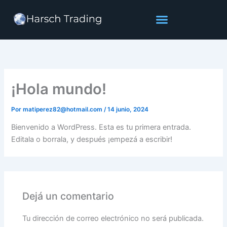
Ir
al
contenido
¡Hola mundo!
Por
matiperez82@hotmail.com
/
14 junio, 2024
Bienvenido a WordPress. Esta es tu primera entrada.
Editala o borrala, y después ¡empezá a escribir!
Dejá un comentario
Tu dirección de correo electrónico no será publicada.