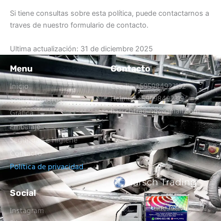
Si tiene consultas sobre esta política, puede contactarnos a
traves de nuestro formulario de contacto.
Ultima actualización: 31 de diciembre 2025
Menu
Contacto
Inicio
Cecilia +595984923192
Helmut +595984923194
Sobre Nosotros
harschtrading@gmail.com
Gráfica
Embalaje
Seguridad e Higiene
Contacto
Política de privacidad
Social
Instagram