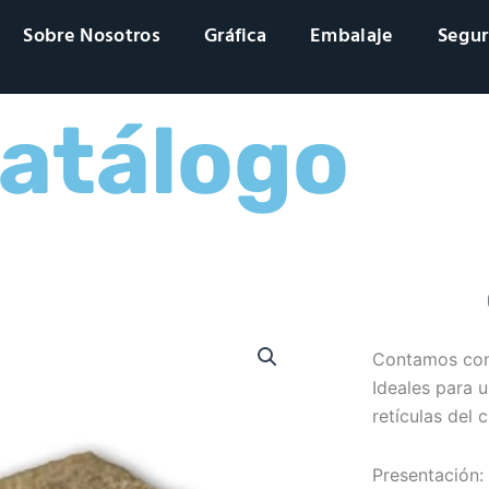
Sobre Nosotros
Gráfica
Embalaje
Segur
atálogo
Contamos con 
Ideales para 
retículas del c
Presentación: 