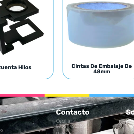
Cintas De Embalaje De
uenta Hilos
48mm
Contacto
So
Cecilia
Ins
595984923192
Tik
os