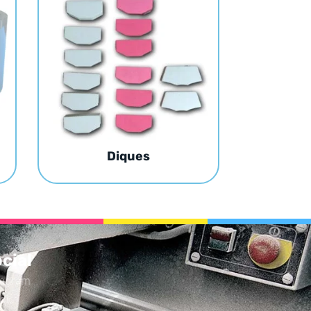
Diques
cial
tagram
tok