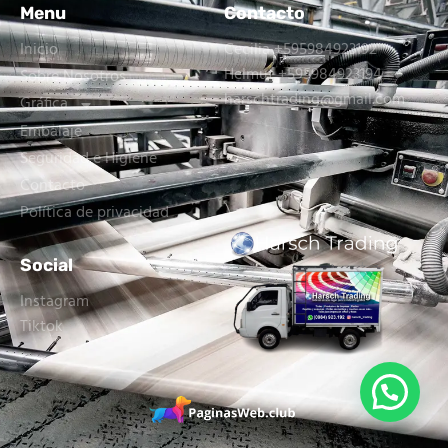
Menu
Contacto
Inicio
Cecilia +595984923192
Helmut +595984923194
Sobre Nosotros
harschtrading@gmail.com
Gráfica
Embalaje
Seguridad e Higiene
Contacto
Política de privacidad
Social
Instagram
Tiktok