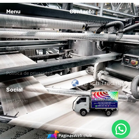
Menu
Contacto
Inicio
Cecilia +595984923192
Helmut +595984923194
Sobre Nosotros
harschtrading@gmail.com
Gráfica
Embalaje
Seguridad e Higiene
Contacto
Política de privacidad
Social
Instagram
Tiktok