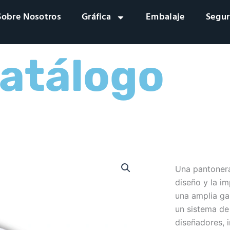
Sobre Nosotros
Gráfica
Embalaje
Segur
atálogo
Una pantonera
diseño y la i
una amplia ga
un sistema de
diseñadores, i