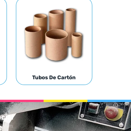
Tubos De Cartón
cial
tagram