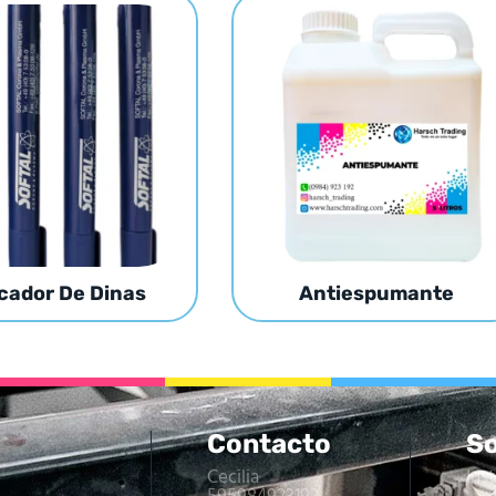
cador De Dinas
Antiespumante
Contacto
So
Cecilia
Ins