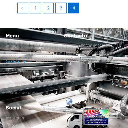
←
1
2
3
4
Menu
Contacto
Inicio
Cecilia +595984923192
Helmut +595984923194
Sobre Nosotros
harschtrading@gmail.com
Gráfica
Embalaje
Seguridad e Higiene
Contacto
Política de privacidad
Social
Instagram
Tiktok